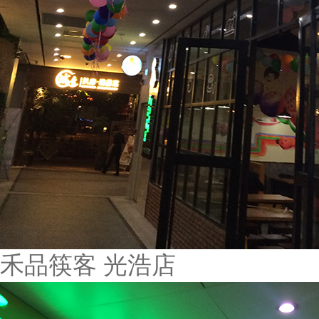
禾品筷客 光浩店