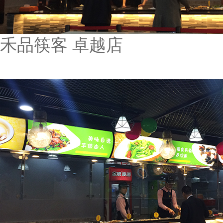
禾品筷客 卓越店