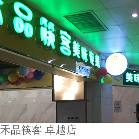
禾品筷客 卓越店